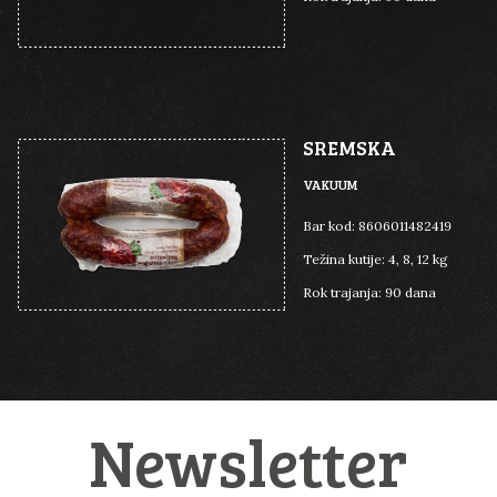
SREMSKA
VAKUUM
Bar kod:
8606011482419
Težina kutije:
4, 8, 12 kg
Rok trajanja:
90 dana
Newsletter