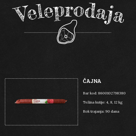
DIMLJENI
DIMLJENI
TRAJNI
TRAJNI
PILEĆI
PILEĆI
MAST
MAST
MAXIMES
MAXIMES
ČAJNA
Bar kod:
8600102798380
Težina kutije:
4, 8, 12 kg
Rok trajanja:
90 dana