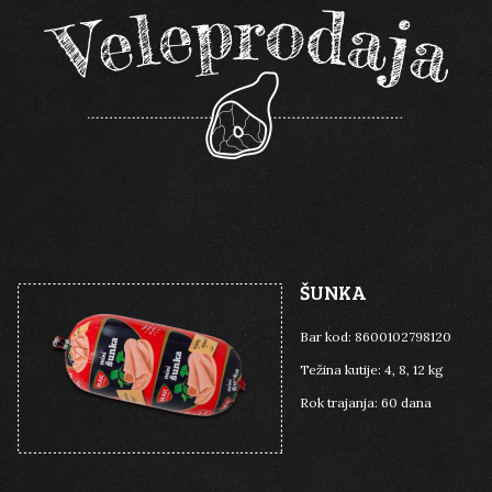
DIMLJENI
DIMLJENI
TRAJNI
TRAJNI
PILEĆI
PILEĆI
MAST
MAST
MAXIMES
MAXIMES
ŠUNKA
Bar kod:
8600102798120
Težina kutije:
4, 8, 12 kg
Rok trajanja:
60 dana