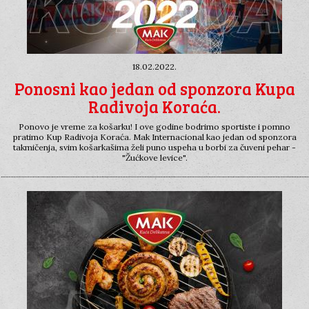
DIMLJENI
DIMLJENI
TRAJNI
TRAJNI
PILEĆI
PILEĆI
18.02.2022.
Ponosni kao jedan od sponzora Kupa
MAST
MAST
Radivoja Koraća.
MAXIMES
MAXIMES
Ponovo je vreme za košarku! I ove godine bodrimo sportiste i pomno
pratimo Kup Radivoja Koraća. Mak Internacional kao jedan od sponzora
takmičenja, svim košarkašima želi puno uspeha u borbi za čuveni pehar -
"Žućkove levice".