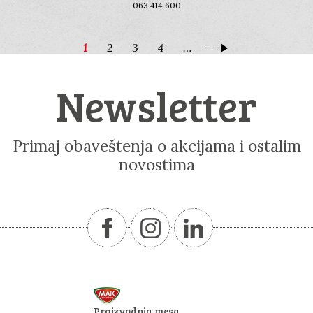
063 414 600
1
2
3
4
…
Newsletter
Primaj obaveštenja o akcijama i ostalim
novostima
Proizvodnja mesa