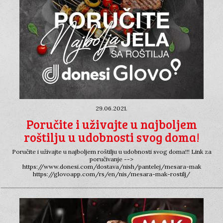
29.06.2021.
Poručite i uživajte u najboljem
roštilju u udobnosti svog doma!
Poručite i uživajte u najboljem roštilju u udobnosti svog doma!!! Link za
poručivanje -->
https://www.donesi.com/dostava/nish/pantelej/mesara-mak
https://glovoapp.com/rs/en/nis/mesara-mak-rostilj/