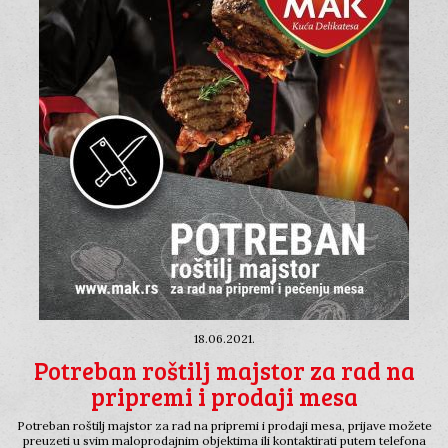
18.06.2021.
Potreban roštilj majstor za rad na
pripremi i prodaji mesa
Potreban roštilj majstor za rad na pripremi i prodaji mesa, prijave možete
preuzeti u svim maloprodajnim objektima ili kontaktirati putem telefona